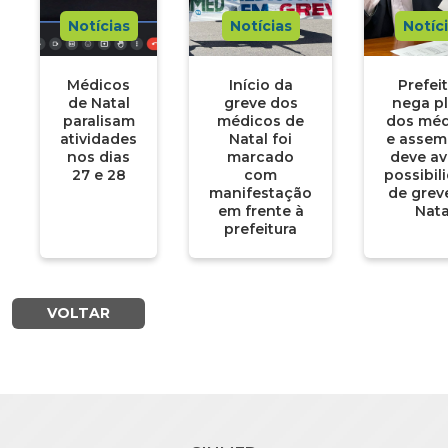
Notícias
Notícias
Notíc
Médicos
Início da
Prefei
de Natal
greve dos
nega pl
paralisam
médicos de
dos méd
atividades
Natal foi
e assem
nos dias
marcado
deve av
27 e 28
com
possibil
manifestação
de grev
em frente à
Nata
prefeitura
VOLTAR