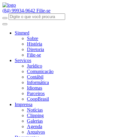
(84) 99934-9642
Filie-se
Sinmed
Sobre
História
Diretoria
Filie-se
Serviços
Jurídico
Comunicação
Contábil
Informática
Idiomas
Parceiros
CoopBrasil
Imprensa
Notícias
Clipping
Galerias
Agenda
Arquivos