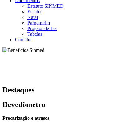
Documentos
Estatuto SINMED
Estado
Natal
Parnamirim
Projetos de Lei
Tabelas
Contato
Destaques
Devedômetro
Precarização e atrasos
Clique em uma área do mapa para verificar mais informações.