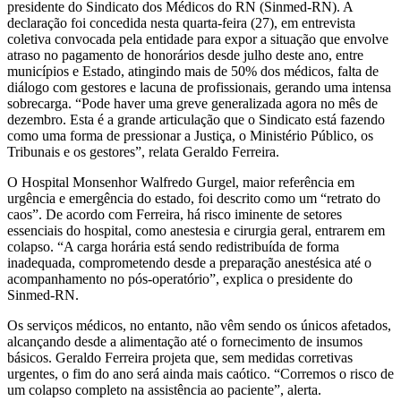
presidente do Sindicato dos Médicos do RN (Sinmed-RN). A
declaração foi concedida nesta quarta-feira (27), em entrevista
coletiva convocada pela entidade para expor a situação que envolve
atraso no pagamento de honorários desde julho deste ano, entre
municípios e Estado, atingindo mais de 50% dos médicos, falta de
diálogo com gestores e lacuna de profissionais, gerando uma intensa
sobrecarga. “Pode haver uma greve generalizada agora no mês de
dezembro. Esta é a grande articulação que o Sindicato está fazendo
como uma forma de pressionar a Justiça, o Ministério Público, os
Tribunais e os gestores”, relata Geraldo Ferreira.
O Hospital Monsenhor Walfredo Gurgel, maior referência em
urgência e emergência do estado, foi descrito como um “retrato do
caos”. De acordo com Ferreira, há risco iminente de setores
essenciais do hospital, como anestesia e cirurgia geral, entrarem em
colapso. “A carga horária está sendo redistribuída de forma
inadequada, comprometendo desde a preparação anestésica até o
acompanhamento no pós-operatório”, explica o presidente do
Sinmed-RN.
Os serviços médicos, no entanto, não vêm sendo os únicos afetados,
alcançando desde a alimentação até o fornecimento de insumos
básicos. Geraldo Ferreira projeta que, sem medidas corretivas
urgentes, o fim do ano será ainda mais caótico. “Corremos o risco de
um colapso completo na assistência ao paciente”, alerta.