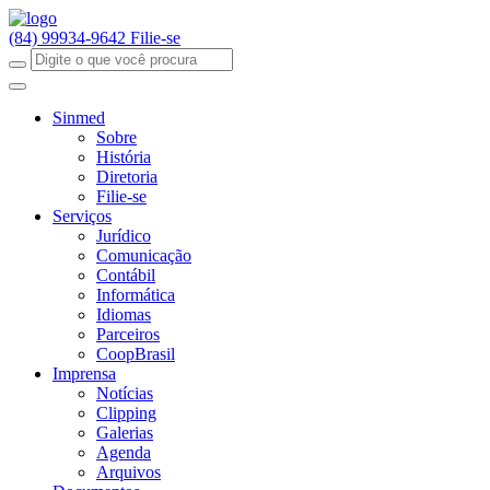
(84) 99934-9642
Filie-se
Sinmed
Sobre
História
Diretoria
Filie-se
Serviços
Jurídico
Comunicação
Contábil
Informática
Idiomas
Parceiros
CoopBrasil
Imprensa
Notícias
Clipping
Galerias
Agenda
Arquivos