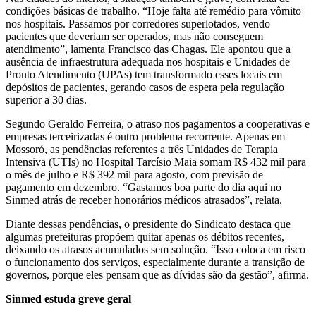
condições básicas de trabalho. “Hoje falta até remédio para vômito
nos hospitais. Passamos por corredores superlotados, vendo
pacientes que deveriam ser operados, mas não conseguem
atendimento”, lamenta Francisco das Chagas. Ele apontou que a
ausência de infraestrutura adequada nos hospitais e Unidades de
Pronto Atendimento (UPAs) tem transformado esses locais em
depósitos de pacientes, gerando casos de espera pela regulação
superior a 30 dias.
Segundo Geraldo Ferreira, o atraso nos pagamentos a cooperativas e
empresas terceirizadas é outro problema recorrente. Apenas em
Mossoró, as pendências referentes a três Unidades de Terapia
Intensiva (UTIs) no Hospital Tarcísio Maia somam R$ 432 mil para
o mês de julho e R$ 392 mil para agosto, com previsão de
pagamento em dezembro. “Gastamos boa parte do dia aqui no
Sinmed atrás de receber honorários médicos atrasados”, relata.
Diante dessas pendências, o presidente do Sindicato destaca que
algumas prefeituras propõem quitar apenas os débitos recentes,
deixando os atrasos acumulados sem solução. “Isso coloca em risco
o funcionamento dos serviços, especialmente durante a transição de
governos, porque eles pensam que as dívidas são da gestão”, afirma.
Sinmed estuda greve geral