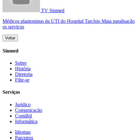
TV Sinmed
Médicos plantonistas da UTI do Hospital Tarcísio Maia paralisação
os serviços
Voltar
Sinmed
Sobre
História
Diretoria
Filie-se
Serviços
Jurídico
Comunicação
Contábil
Informática
Idiomas
Parceiros