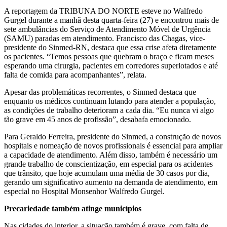
A reportagem da TRIBUNA DO NORTE esteve no Walfredo
Gurgel durante a manhã desta quarta-feira (27) e encontrou mais de
sete ambulâncias do Serviço de Atendimento Móvel de Urgência
(SAMU) paradas em atendimento. Francisco das Chagas, vice-
presidente do Sinmed-RN, destaca que essa crise afeta diretamente
os pacientes. “Temos pessoas que quebram o braço e ficam meses
esperando uma cirurgia, pacientes em corredores superlotados e até
falta de comida para acompanhantes”, relata.
Apesar das problemáticas recorrentes, o Sinmed destaca que
enquanto os médicos continuam lutando para atender a população,
as condições de trabalho deterioram a cada dia. “Eu nunca vi algo
tão grave em 45 anos de profissão”, desabafa emocionado.
Para Geraldo Ferreira, presidente do Sinmed, a construção de novos
hospitais e nomeação de novos profissionais é essencial para ampliar
a capacidade de atendimento. Além disso, também é necessário um
grande trabalho de conscientização, em especial para os acidentes
que trânsito, que hoje acumulam uma média de 30 casos por dia,
gerando um significativo aumento na demanda de atendimento, em
especial no Hospital Monsenhor Walfredo Gurgel.
Precariedade também atinge municípios
Nas cidades do interior, a situação também é grave, com falta de