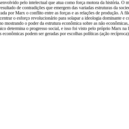
esenvolvido pelo intelectual que atua como força motora da história. O m
o resultado de contradições que emergem das variadas estruturas da soc
ficada por Marx o conflito entre as forças e as relações de produção. A fi
ncentrar o esforço revolucionário para solapar a ideologia dominante e 
smo mostrando o poder da estrutura econômica sobre as não econômicas
co determina o progresso social, e isso foi visto pelo próprio Marx na
ras econômicas podem ser geradas por escolhas políticas (ação recíproc