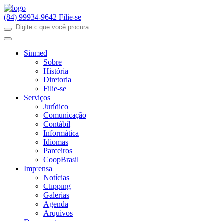
(84) 99934-9642
Filie-se
Sinmed
Sobre
História
Diretoria
Filie-se
Serviços
Jurídico
Comunicação
Contábil
Informática
Idiomas
Parceiros
CoopBrasil
Imprensa
Notícias
Clipping
Galerias
Agenda
Arquivos