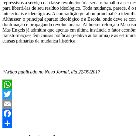
repressivos a serviço da classe revolucionária seria o trabalho a ser d
para libertá-las de seu resíduo ideológico. Toda mudança, parece, é 
intelectuais e ideológicas. A contradição geral ou principal é a identi
Althusser, o principal aparato ideológico é a Escola, onde deve se co
doutrinação e propaganda revolucionária. Althusser reforça o Marxi
Mas Engels já admitira que apenas em última instância o fator econômi
transformações têm causas políticas (relativa autonomia) e as estrutu
causas primárias da mudança histórica.
*Artigo publicado no Novo Jornal, dia 22/09/2017
WhatsApp
Twitter
Email
Facebook
Share