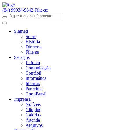
(84) 99934-9642
Filie-se
Sinmed
Sobre
História
Diretoria
Filie-se
Serviços
Jurídico
Comunicação
Contábil
Informática
Idiomas
Parceiros
CoopBrasil
Imprensa
Notícias
Clipping
Galerias
Agenda
Arquivos