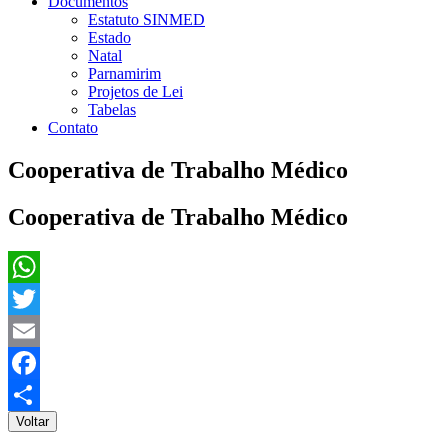
Documentos
Estatuto SINMED
Estado
Natal
Parnamirim
Projetos de Lei
Tabelas
Contato
Cooperativa de Trabalho Médico
Cooperativa de Trabalho Médico
WhatsApp
Twitter
Email
Facebook
Voltar
Share