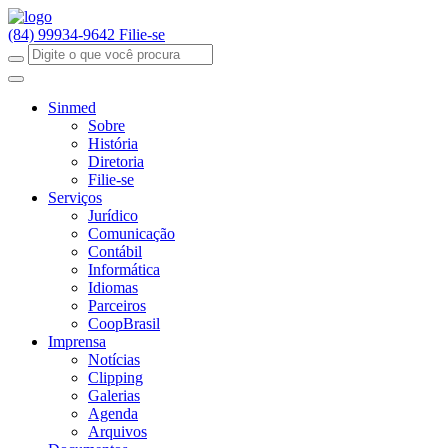
(84) 99934-9642
Filie-se
Sinmed
Sobre
História
Diretoria
Filie-se
Serviços
Jurídico
Comunicação
Contábil
Informática
Idiomas
Parceiros
CoopBrasil
Imprensa
Notícias
Clipping
Galerias
Agenda
Arquivos