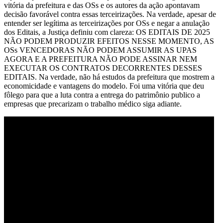
vitória da prefeitura e das OSs e os autores da ação apontavam
decisão favorável contra essas terceirizações. Na verdade, apesar de
entender ser legítima as terceirizações por OSs e negar a anulação
dos Editais, a Justiça definiu com clareza: OS EDITAIS DE 2025
NÃO PODEM PRODUZIR EFEITOS NESSE MOMENTO, AS
OSs VENCEDORAS NÃO PODEM ASSUMIR AS UPAS
AGORA E A PREFEITURA NÃO PODE ASSINAR NEM
EXECUTAR OS CONTRATOS DECORRENTES DESSES
EDITAIS. Na verdade, não há estudos da prefeitura que mostrem a
economicidade e vantagens do modelo. Foi uma vitória que deu
fôlego para que a luta contra a entrega do patrimônio publico a
empresas que precarizam o trabalho médico siga adiante.