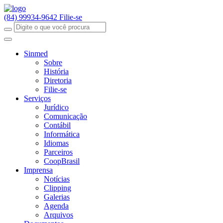
(84) 99934-9642
Filie-se
Sinmed
Sobre
História
Diretoria
Filie-se
Serviços
Jurídico
Comunicação
Contábil
Informática
Idiomas
Parceiros
CoopBrasil
Imprensa
Notícias
Clipping
Galerias
Agenda
Arquivos