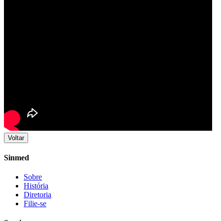
Voltar
Sinmed
Sobre
História
Diretoria
Filie-se