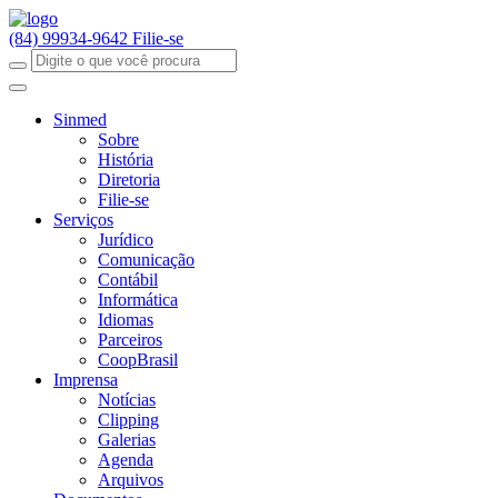
(84) 99934-9642
Filie-se
Sinmed
Sobre
História
Diretoria
Filie-se
Serviços
Jurídico
Comunicação
Contábil
Informática
Idiomas
Parceiros
CoopBrasil
Imprensa
Notícias
Clipping
Galerias
Agenda
Arquivos