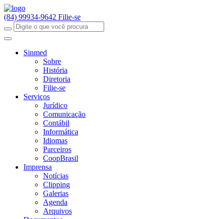
(84) 99934-9642
Filie-se
Sinmed
Sobre
História
Diretoria
Filie-se
Serviços
Jurídico
Comunicação
Contábil
Informática
Idiomas
Parceiros
CoopBrasil
Imprensa
Notícias
Clipping
Galerias
Agenda
Arquivos