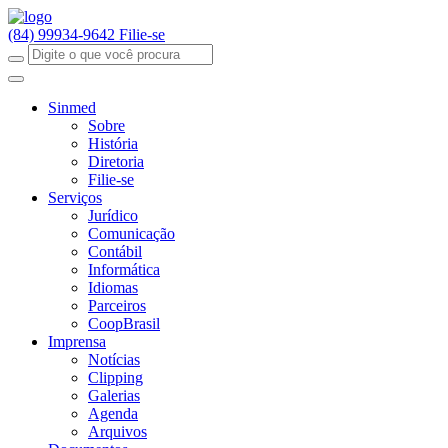
(84) 99934-9642
Filie-se
Sinmed
Sobre
História
Diretoria
Filie-se
Serviços
Jurídico
Comunicação
Contábil
Informática
Idiomas
Parceiros
CoopBrasil
Imprensa
Notícias
Clipping
Galerias
Agenda
Arquivos