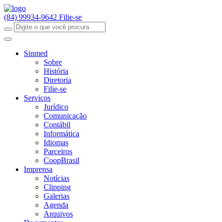
(84) 99934-9642
Filie-se
Sinmed
Sobre
História
Diretoria
Filie-se
Serviços
Jurídico
Comunicação
Contábil
Informática
Idiomas
Parceiros
CoopBrasil
Imprensa
Notícias
Clipping
Galerias
Agenda
Arquivos