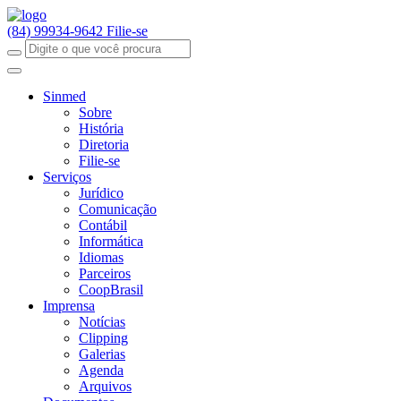
(84) 99934-9642
Filie-se
Sinmed
Sobre
História
Diretoria
Filie-se
Serviços
Jurídico
Comunicação
Contábil
Informática
Idiomas
Parceiros
CoopBrasil
Imprensa
Notícias
Clipping
Galerias
Agenda
Arquivos