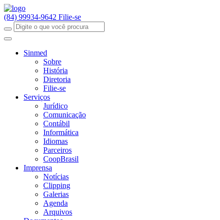
(84) 99934-9642
Filie-se
Sinmed
Sobre
História
Diretoria
Filie-se
Serviços
Jurídico
Comunicação
Contábil
Informática
Idiomas
Parceiros
CoopBrasil
Imprensa
Notícias
Clipping
Galerias
Agenda
Arquivos