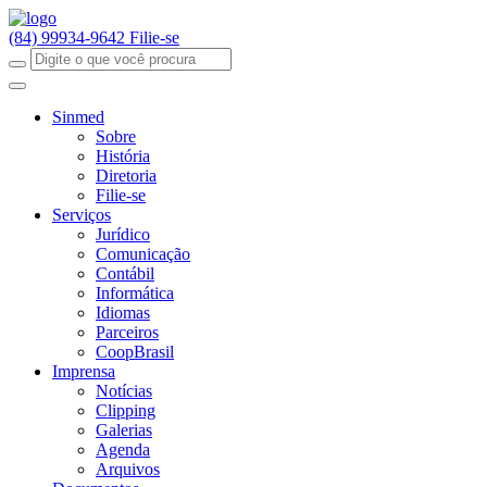
(84) 99934-9642
Filie-se
Sinmed
Sobre
História
Diretoria
Filie-se
Serviços
Jurídico
Comunicação
Contábil
Informática
Idiomas
Parceiros
CoopBrasil
Imprensa
Notícias
Clipping
Galerias
Agenda
Arquivos