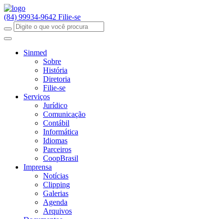
(84) 99934-9642
Filie-se
Sinmed
Sobre
História
Diretoria
Filie-se
Serviços
Jurídico
Comunicação
Contábil
Informática
Idiomas
Parceiros
CoopBrasil
Imprensa
Notícias
Clipping
Galerias
Agenda
Arquivos