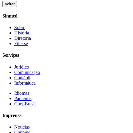
Voltar
Sinmed
Sobre
História
Diretoria
Filie-se
Serviços
Jurídico
Comunicação
Contábil
Informática
Idiomas
Parceiros
CoopBrasil
Imprensa
Notícias
Clipping