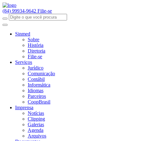
(84) 99934-9642
Filie-se
Sinmed
Sobre
História
Diretoria
Filie-se
Serviços
Jurídico
Comunicação
Contábil
Informática
Idiomas
Parceiros
CoopBrasil
Imprensa
Notícias
Clipping
Galerias
Agenda
Arquivos