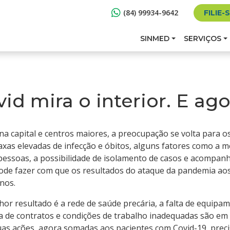
(84) 99934-9642
FILIE-
SINMED
SERVIÇOS
id mira o interior. E ag
 capital e centros maiores, a preocupação se volta para os
axas elevadas de infecção e óbitos, alguns fatores como a 
pessoas, a possibilidade de isolamento de casos e acompa
 pode fazer com que os resultados do ataque da pandemia 
nos.
or resultado é a rede de saúde precária, a falta de equipam
cia de contratos e condições de trabalho inadequadas são em
as ações, agora somadas aos pacientes com Covid-19, preci