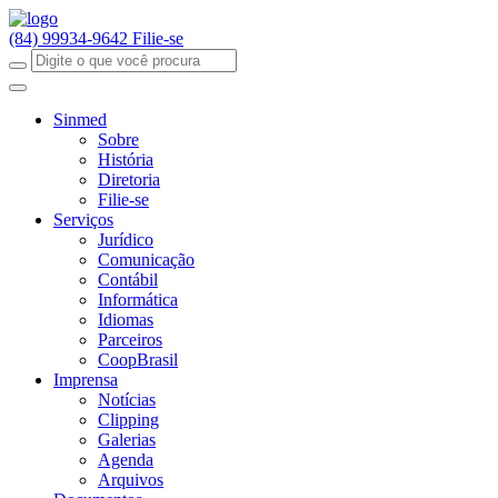
(84) 99934-9642
Filie-se
Sinmed
Sobre
História
Diretoria
Filie-se
Serviços
Jurídico
Comunicação
Contábil
Informática
Idiomas
Parceiros
CoopBrasil
Imprensa
Notícias
Clipping
Galerias
Agenda
Arquivos