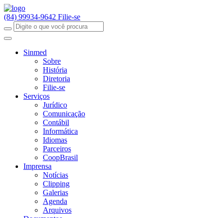
(84) 99934-9642
Filie-se
Sinmed
Sobre
História
Diretoria
Filie-se
Serviços
Jurídico
Comunicação
Contábil
Informática
Idiomas
Parceiros
CoopBrasil
Imprensa
Notícias
Clipping
Galerias
Agenda
Arquivos