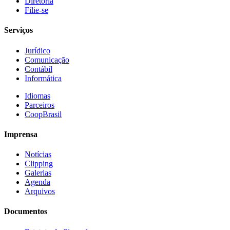
Diretoria
Filie-se
Serviços
Jurídico
Comunicação
Contábil
Informática
Idiomas
Parceiros
CoopBrasil
Imprensa
Notícias
Clipping
Galerias
Agenda
Arquivos
Documentos