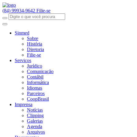
(84) 99934-9642
Filie-se
Sinmed
Sobre
História
Diretoria
Filie-se
Serviços
Jurídico
Comunicação
Contábil
Informática
Idiomas
Parceiros
CoopBrasil
Imprensa
Notícias
Clipping
Galerias
Agenda
Arquivos