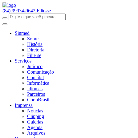
(84) 99934-9642
Filie-se
Sinmed
Sobre
História
Diretoria
Filie-se
Serviços
Jurídico
Comunicação
Contábil
Informática
Idiomas
Parceiros
CoopBrasil
Imprensa
Notícias
Clipping
Galerias
Agenda
Arquivos