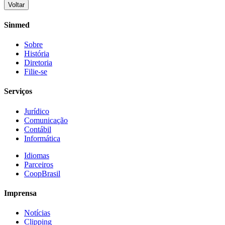
Voltar
Share
Sinmed
Sobre
História
Diretoria
Filie-se
Serviços
Jurídico
Comunicação
Contábil
Informática
Idiomas
Parceiros
CoopBrasil
Imprensa
Notícias
Clipping