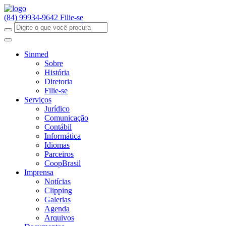
(84) 99934-9642
Filie-se
Sinmed
Sobre
História
Diretoria
Filie-se
Serviços
Jurídico
Comunicação
Contábil
Informática
Idiomas
Parceiros
CoopBrasil
Imprensa
Notícias
Clipping
Galerias
Agenda
Arquivos