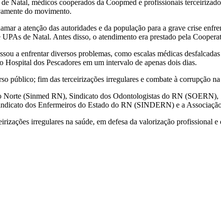
de Natal, médicos cooperados da Coopmed e profissionais terceirizado
tivamente do movimento.
ar a atenção das autoridades e da população para a grave crise enfren
e UPAs de Natal. Antes disso, o atendimento era prestado pela Cooper
ssou a enfrentar diversos problemas, como escalas médicas desfalcada
 no Hospital dos Pescadores em um intervalo de apenas dois dias.
urso público; fim das terceirizações irregulares e combate à corrupção 
do Norte (Sinmed RN), Sindicato dos Odontologistas do RN (SOERN), 
ndicato dos Enfermeiros do Estado do RN (SINDERN) e a Associação 
ceirizações irregulares na saúde, em defesa da valorização profissional 