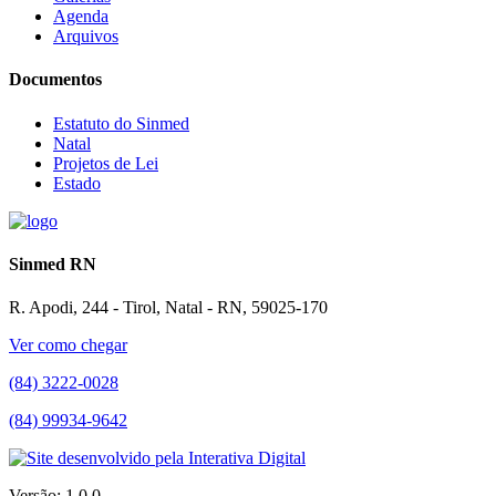
Agenda
Arquivos
Documentos
Estatuto do Sinmed
Natal
Projetos de Lei
Estado
Sinmed RN
R. Apodi, 244 - Tirol, Natal - RN, 59025-170
Ver como chegar
(84) 3222-0028
(84) 99934-9642
Versão: 1.0.0