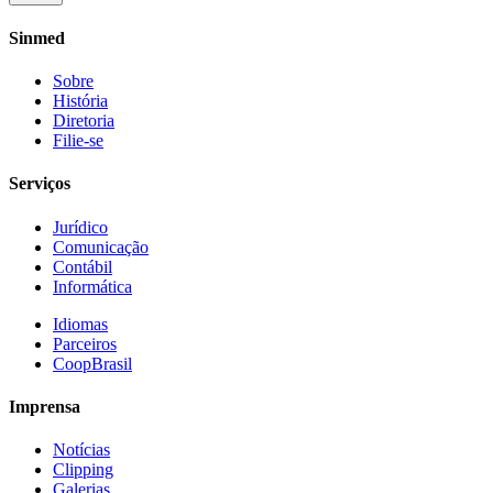
Sinmed
Sobre
História
Diretoria
Filie-se
Serviços
Jurídico
Comunicação
Contábil
Informática
Idiomas
Parceiros
CoopBrasil
Imprensa
Notícias
Clipping
Galerias