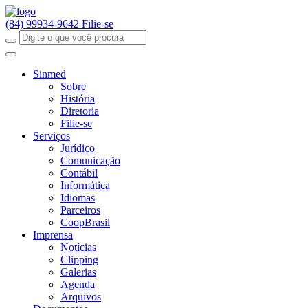
(84) 99934-9642
Filie-se
Sinmed
Sobre
História
Diretoria
Filie-se
Serviços
Jurídico
Comunicação
Contábil
Informática
Idiomas
Parceiros
CoopBrasil
Imprensa
Notícias
Clipping
Galerias
Agenda
Arquivos