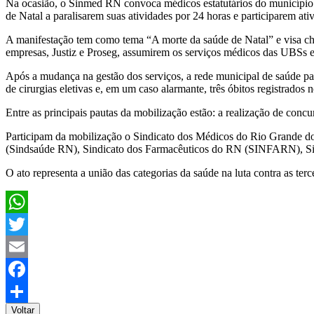
Na ocasião, o Sinmed RN convoca médicos estatutários do município 
de Natal a paralisarem suas atividades por 24 horas e participarem a
A manifestação tem como tema “A morte da saúde de Natal” e visa cham
empresas, Justiz e Proseg, assumirem os serviços médicos das UBSs 
Após a mudança na gestão dos serviços, a rede municipal de saúde pa
de cirurgias eletivas e, em um caso alarmante, três óbitos registrados
Entre as principais pautas da mobilização estão: a realização de conc
Participam da mobilização o Sindicato dos Médicos do Rio Grande 
(Sindsaúde RN), Sindicato dos Farmacêuticos do RN (SINFARN), Si
O ato representa a união das categorias da saúde na luta contra as ter
WhatsApp
Twitter
Email
Facebook
Voltar
Share