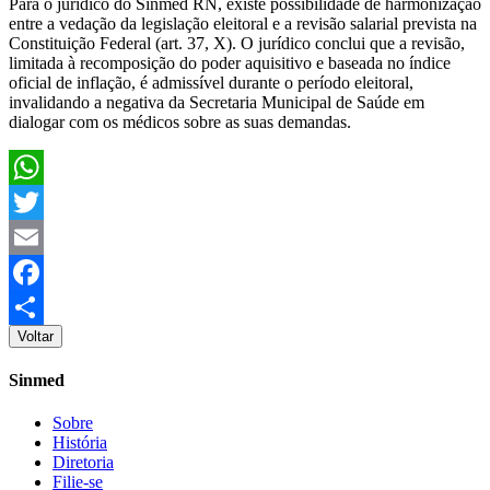
Para o jurídico do Sinmed RN, existe possibilidade de harmonização
entre a vedação da legislação eleitoral e a revisão salarial prevista na
Constituição Federal (art. 37, X). O jurídico conclui que a revisão,
limitada à recomposição do poder aquisitivo e baseada no índice
oficial de inflação, é admissível durante o período eleitoral,
invalidando a negativa da Secretaria Municipal de Saúde em
dialogar com os médicos sobre as suas demandas.
WhatsApp
Twitter
Email
Facebook
Voltar
Share
Sinmed
Sobre
História
Diretoria
Filie-se