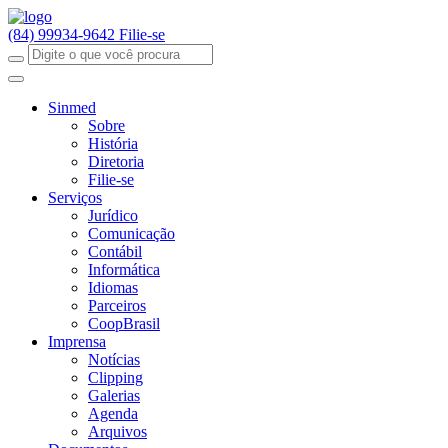
(84) 99934-9642
Filie-se
Sinmed
Sobre
História
Diretoria
Filie-se
Serviços
Jurídico
Comunicação
Contábil
Informática
Idiomas
Parceiros
CoopBrasil
Imprensa
Notícias
Clipping
Galerias
Agenda
Arquivos