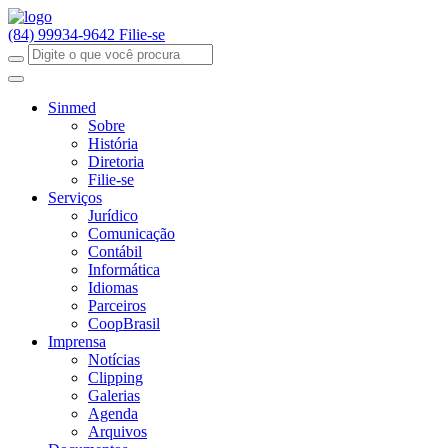
(84) 99934-9642
Filie-se
Sinmed
Sobre
História
Diretoria
Filie-se
Serviços
Jurídico
Comunicação
Contábil
Informática
Idiomas
Parceiros
CoopBrasil
Imprensa
Notícias
Clipping
Galerias
Agenda
Arquivos