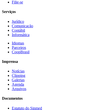
Filie-se
Serviços
Jurídico
Comunicação
Contábil
Informática
Idiomas
Parceiros
CoopBrasil
Imprensa
Notícias
Clipping
Galerias
Agenda
Arquivos
Documentos
Estatuto do Sinmed