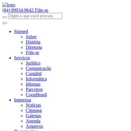
(84) 99934-9642
Filie-se
Sinmed
Sobre
História
Diretoria
Filie-se
Serviços
Jurídico
Comunicação
Contábil
Informática
Idiomas
Parceiros
CoopBrasil
Imprensa
Notícias
Clipping
Galerias
Agenda
Arquivos