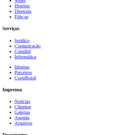
Sobre
História
Diretoria
Filie-se
Serviços
Jurídico
Comunicação
Contábil
Informática
Idiomas
Parceiros
CoopBrasil
Imprensa
Notícias
Clipping
Galerias
Agenda
Arquivos
Documentos