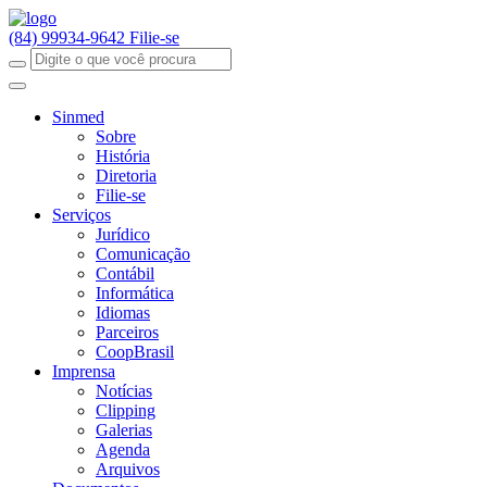
(84) 99934-9642
Filie-se
Sinmed
Sobre
História
Diretoria
Filie-se
Serviços
Jurídico
Comunicação
Contábil
Informática
Idiomas
Parceiros
CoopBrasil
Imprensa
Notícias
Clipping
Galerias
Agenda
Arquivos