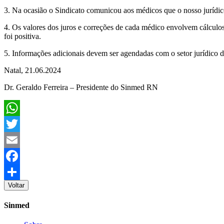
3. Na ocasião o Sindicato comunicou aos médicos que o nosso jurídico
4. Os valores dos juros e correções de cada médico envolvem cálculos 
foi positiva.
5. Informações adicionais devem ser agendadas com o setor jurídico d
Natal, 21.06.2024
Dr. Geraldo Ferreira – Presidente do Sinmed RN
WhatsApp
Twitter
Email
Facebook
Voltar
Share
Sinmed