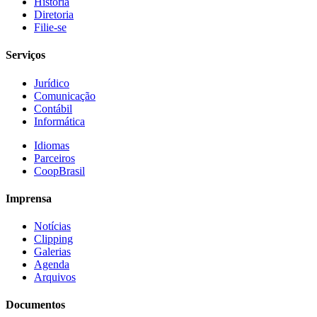
História
Diretoria
Filie-se
Serviços
Jurídico
Comunicação
Contábil
Informática
Idiomas
Parceiros
CoopBrasil
Imprensa
Notícias
Clipping
Galerias
Agenda
Arquivos
Documentos