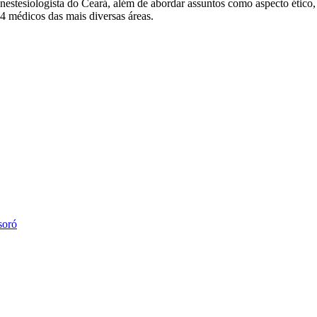
tesiologista do Ceará, além de abordar assuntos como aspecto ético, p
44 médicos das mais diversas áreas.
soró