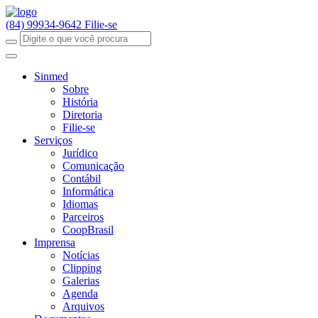
(84) 99934-9642
Filie-se
Sinmed
Sobre
História
Diretoria
Filie-se
Serviços
Jurídico
Comunicação
Contábil
Informática
Idiomas
Parceiros
CoopBrasil
Imprensa
Notícias
Clipping
Galerias
Agenda
Arquivos