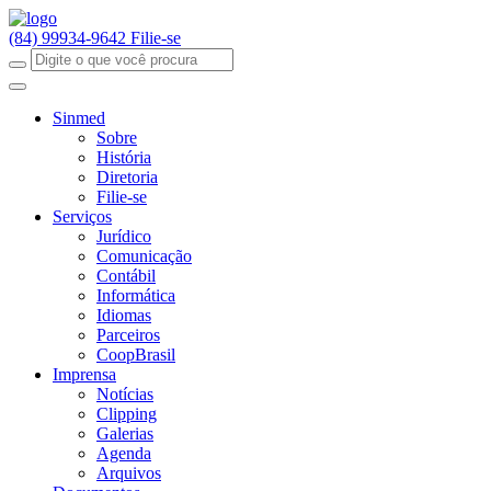
(84) 99934-9642
Filie-se
Sinmed
Sobre
História
Diretoria
Filie-se
Serviços
Jurídico
Comunicação
Contábil
Informática
Idiomas
Parceiros
CoopBrasil
Imprensa
Notícias
Clipping
Galerias
Agenda
Arquivos