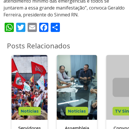
atendimento mínimo das emergências e todos se
juntarem a essa grande manifestação”, convoca Geraldo
Ferreira, presidente do Sinmed RN.
WhatsApp
Twitter
Email
Facebook
Share
Posts Relacionados
Notícias
Notícias
TV Si
Servidores
Assembleia
Convo