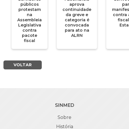
públicos
aprova
pa
protestam
continuidade
manife
na
da greve e
contra 
Assembleia
categoria é
fisca
Legislativa
convocada
Est
contra
para ato na
pacote
ALRN
fiscal
VOLTAR
SINMED
Sobre
História