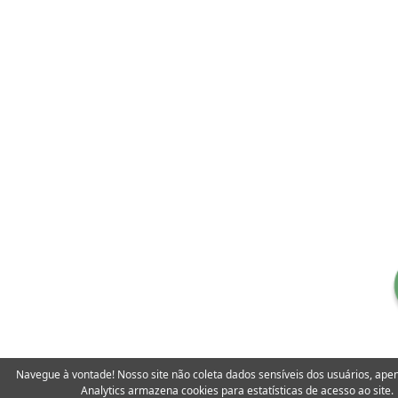
Navegue à vontade! Nosso site não coleta dados sensíveis dos usuários, ape
Analytics armazena cookies para estatísticas de acesso ao site.