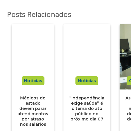
Posts Relacionados
Notícias
Notícias
Médicos do
“Independência
As
estado
exige saúde” é
devem parar
o tema do ato
atendimentos
público no
d
por atraso
próximo dia 07
d
nos salários