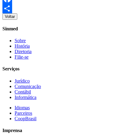
Facebook
Voltar
Share
Sinmed
Sobre
História
Diretoria
Filie-se
Serviços
Jurídico
Comunicação
Contábil
Informática
Idiomas
Parceiros
CoopBrasil
Imprensa