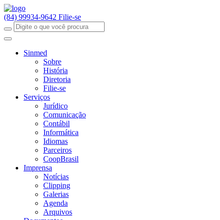
(84) 99934-9642
Filie-se
Sinmed
Sobre
História
Diretoria
Filie-se
Serviços
Jurídico
Comunicação
Contábil
Informática
Idiomas
Parceiros
CoopBrasil
Imprensa
Notícias
Clipping
Galerias
Agenda
Arquivos