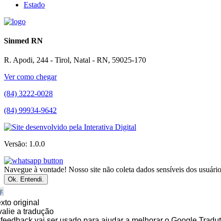
Estado
Sinmed RN
R. Apodi, 244 - Tirol, Natal - RN, 59025-170
Ver como chegar
(84) 3222-0028
(84) 99934-9642
Versão: 1.0.0
Navegue à vontade! Nosso site não coleta dados sensíveis dos usuários
Ok. Entendi.
xto original
alie a tradução
feedback vai ser usado para ajudar a melhorar o Google Tradut