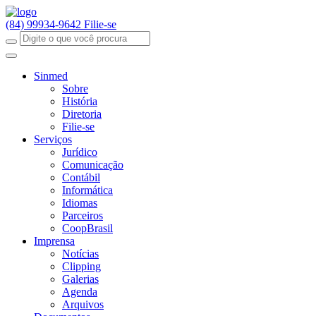
(84) 99934-9642
Filie-se
Sinmed
Sobre
História
Diretoria
Filie-se
Serviços
Jurídico
Comunicação
Contábil
Informática
Idiomas
Parceiros
CoopBrasil
Imprensa
Notícias
Clipping
Galerias
Agenda
Arquivos