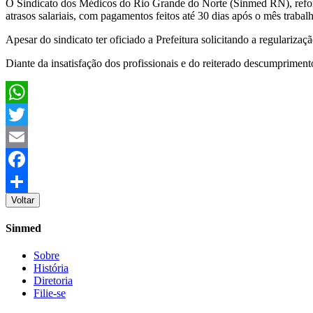
O Sindicato dos Médicos do Rio Grande do Norte (Sinmed RN), reforç
atrasos salariais, com pagamentos feitos até 30 dias após o mês trab
Apesar do sindicato ter oficiado a Prefeitura solicitando a regulariza
Diante da insatisfação dos profissionais e do reiterado descumprimen
WhatsApp
Twitter
Email
Facebook
Voltar
Share
Sinmed
Sobre
História
Diretoria
Filie-se