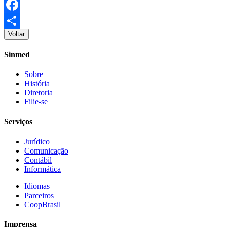
Email
Facebook
Voltar
Share
Sinmed
Sobre
História
Diretoria
Filie-se
Serviços
Jurídico
Comunicação
Contábil
Informática
Idiomas
Parceiros
CoopBrasil
Imprensa