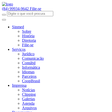
(84) 99934-9642
Filie-se
Sinmed
Sobre
História
Diretoria
Filie-se
Serviços
Jurídico
Comunicação
Contábil
Informática
Idiomas
Parceiros
CoopBrasil
Imprensa
Notícias
Clipping
Galerias
Agenda
Arquivos