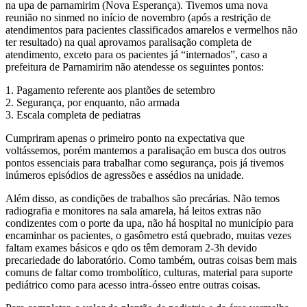
na upa de parnamirim (Nova Esperança). Tivemos uma nova
reunião no sinmed no início de novembro (após a restrição de
atendimentos para pacientes classificados amarelos e vermelhos não
ter resultado) na qual aprovamos paralisação completa de
atendimento, exceto para os pacientes já “internados”, caso a
prefeitura de Parnamirim não atendesse os seguintes pontos:
1. Pagamento referente aos plantões de setembro
2. Segurança, por enquanto, não armada
3. Escala completa de pediatras
Cumpriram apenas o primeiro ponto na expectativa que
voltássemos, porém mantemos a paralisação em busca dos outros
pontos essenciais para trabalhar como segurança, pois já tivemos
inúmeros episódios de agressões e assédios na unidade.
Além disso, as condições de trabalhos são precárias. Não temos
radiografia e monitores na sala amarela, há leitos extras não
condizentes com o porte da upa, não há hospital no município para
encaminhar os pacientes, o gasômetro está quebrado, muitas vezes
faltam exames básicos e qdo os têm demoram 2-3h devido
precariedade do laboratório. Como também, outras coisas bem mais
comuns de faltar como trombolítico, culturas, material para suporte
pediátrico como para acesso intra-ósseo entre outras coisas.