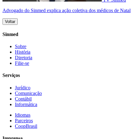
Advogado do Sinmed explica ação coletiva dos médicos de Natal
Voltar
Sinmed
Sobre
História
Diretoria
Filie-se
Serviços
Jurídico
Comunicação
Contábil
Informática
Idiomas
Parceiros
CoopBrasil
Imprensa