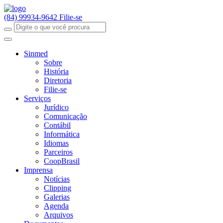
(84) 99934-9642
Filie-se
Sinmed
Sobre
História
Diretoria
Filie-se
Serviços
Jurídico
Comunicação
Contábil
Informática
Idiomas
Parceiros
CoopBrasil
Imprensa
Notícias
Clipping
Galerias
Agenda
Arquivos