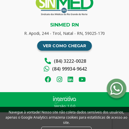
SINMED RN
R. Apodi, 244 - Tirol, Natal - RN, 59025-170
VER COMO CHEGAR
(84) 3222-0028
(84) 99934-9642
Versão: 1.0.0
Navegue à vontade! Nosso site não coleta dados sensíveis dos usuários,
apenas o Google Analytics armazena cookies para estatísticas de acesso ao
site.