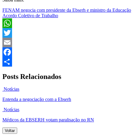
FENAM negocia com presidente da Ebserh e ministro da Educação
Acordo Coletivo de Trabalho
WhatsApp
Twitter
Email
Facebook
Share
Posts Relacionados
Notícias
Entenda a negociação com a Ebserh
Notícias
Médicos da EBSERH votam paralisação no RN
Voltar