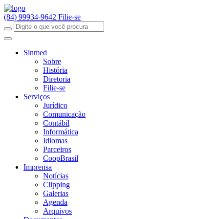
(84) 99934-9642
Filie-se
Sinmed
Sobre
História
Diretoria
Filie-se
Serviços
Jurídico
Comunicação
Contábil
Informática
Idiomas
Parceiros
CoopBrasil
Imprensa
Notícias
Clipping
Galerias
Agenda
Arquivos