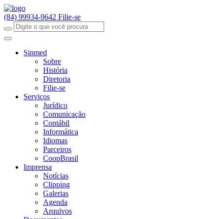
(84) 99934-9642
Filie-se
Sinmed
Sobre
História
Diretoria
Filie-se
Serviços
Jurídico
Comunicação
Contábil
Informática
Idiomas
Parceiros
CoopBrasil
Imprensa
Notícias
Clipping
Galerias
Agenda
Arquivos