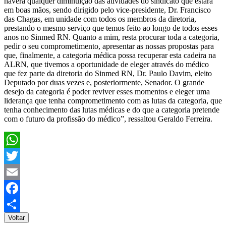
haverá qualquer diminuição das atividades do sindicato que estará
em boas mãos, sendo dirigido pelo vice-presidente, Dr. Francisco
das Chagas, em unidade com todos os membros da diretoria,
prestando o mesmo serviço que temos feito ao longo de todos esses
anos no Sinmed RN. Quanto a mim, resta procurar toda a categoria,
pedir o seu comprometimento, apresentar as nossas propostas para
que, finalmente, a categoria médica possa recuperar esta cadeira na
ALRN, que tivemos a oportunidade de eleger através do médico
que fez parte da diretoria do Sinmed RN, Dr. Paulo Davim, eleito
Deputado por duas vezes e, posteriormente, Senador. O grande
desejo da categoria é poder reviver esses momentos e eleger uma
liderança que tenha comprometimento com as lutas da categoria, que
tenha conhecimento das lutas médicas e do que a categoria pretende
com o futuro da profissão do médico”, ressaltou Geraldo Ferreira.
WhatsApp
Twitter
Email
Facebook
Voltar
Share