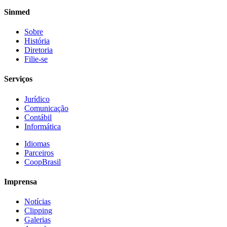
Sinmed
Sobre
História
Diretoria
Filie-se
Serviços
Jurídico
Comunicação
Contábil
Informática
Idiomas
Parceiros
CoopBrasil
Imprensa
Notícias
Clipping
Galerias