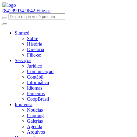
(84) 99934-9642
Filie-se
Sinmed
Sobre
História
Diretoria
Filie-se
Serviços
Jurídico
Comunicação
Contábil
Informática
Idiomas
Parceiros
CoopBrasil
Imprensa
Notícias
Clipping
Galerias
Agenda
Arquivos