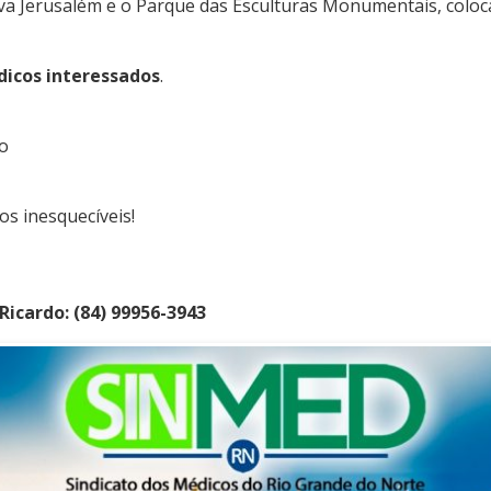
va Jerusalém e o Parque das Esculturas Monumentais, colo
dicos interessados
.
io
s inesquecíveis!
Ricardo: (84) 99956-3943