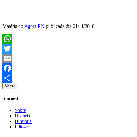
Matéria do
Agora RN
publicada dia 01/11/2018.
WhatsApp
Twitter
Email
Facebook
Voltar
Share
Sinmed
Sobre
História
Diretoria
Filie-se