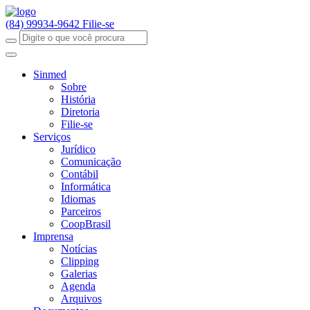
(84) 99934-9642
Filie-se
Sinmed
Sobre
História
Diretoria
Filie-se
Serviços
Jurídico
Comunicação
Contábil
Informática
Idiomas
Parceiros
CoopBrasil
Imprensa
Notícias
Clipping
Galerias
Agenda
Arquivos