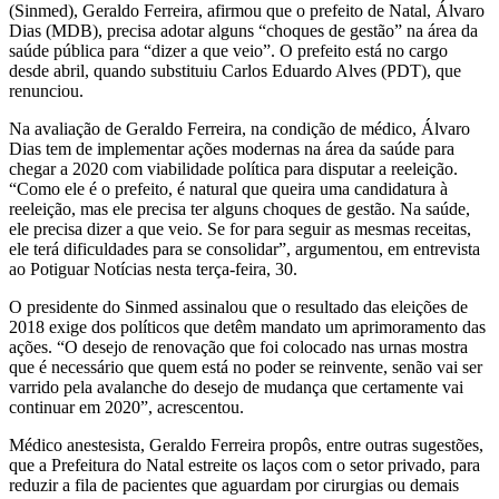
(Sinmed), Geraldo Ferreira, afirmou que o prefeito de Natal, Álvaro
Dias (MDB), precisa adotar alguns “choques de gestão” na área da
saúde pública para “dizer a que veio”. O prefeito está no cargo
desde abril, quando substituiu Carlos Eduardo Alves (PDT), que
renunciou.
Na avaliação de Geraldo Ferreira, na condição de médico, Álvaro
Dias tem de implementar ações modernas na área da saúde para
chegar a 2020 com viabilidade política para disputar a reeleição.
“Como ele é o prefeito, é natural que queira uma candidatura à
reeleição, mas ele precisa ter alguns choques de gestão. Na saúde,
ele precisa dizer a que veio. Se for para seguir as mesmas receitas,
ele terá dificuldades para se consolidar”, argumentou, em entrevista
ao Potiguar Notícias nesta terça-feira, 30.
O presidente do Sinmed assinalou que o resultado das eleições de
2018 exige dos políticos que detêm mandato um aprimoramento das
ações. “O desejo de renovação que foi colocado nas urnas mostra
que é necessário que quem está no poder se reinvente, senão vai ser
varrido pela avalanche do desejo de mudança que certamente vai
continuar em 2020”, acrescentou.
Médico anestesista, Geraldo Ferreira propôs, entre outras sugestões,
que a Prefeitura do Natal estreite os laços com o setor privado, para
reduzir a fila de pacientes que aguardam por cirurgias ou demais