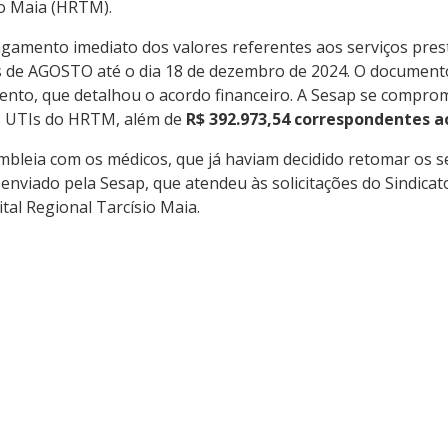
io Maia (HRTM).
gamento imediato dos valores referentes aos serviços pre
de AGOSTO até o dia 18 de dezembro de 2024. O documento 
mento, que detalhou o acordo financeiro. A Sesap se compro
ês UTIs do HRTM, além de
R$ 392.973,54 correspondentes ao
leia com os médicos, que já haviam decidido retomar os ser
viado pela Sesap, que atendeu às solicitações do Sindicato
al Regional Tarcísio Maia.