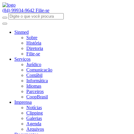
(84) 99934-9642
Filie-se
Sinmed
Sobre
História
Diretoria
Filie-se
Serviços
Jurídico
Comunicação
Contábil
Informática
Idiomas
Parceiros
CoopBrasil
Imprensa
Notícias
Clipping
Galerias
Agenda
Arquivos