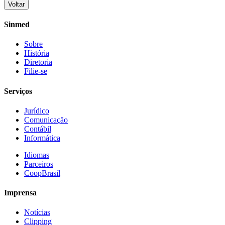
Voltar
Share
Sinmed
Sobre
História
Diretoria
Filie-se
Serviços
Jurídico
Comunicação
Contábil
Informática
Idiomas
Parceiros
CoopBrasil
Imprensa
Notícias
Clipping