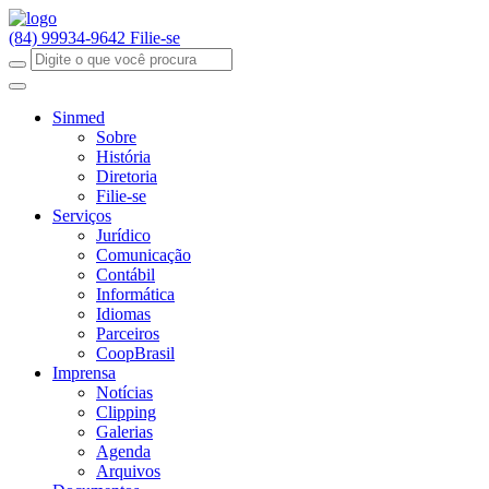
(84) 99934-9642
Filie-se
Sinmed
Sobre
História
Diretoria
Filie-se
Serviços
Jurídico
Comunicação
Contábil
Informática
Idiomas
Parceiros
CoopBrasil
Imprensa
Notícias
Clipping
Galerias
Agenda
Arquivos