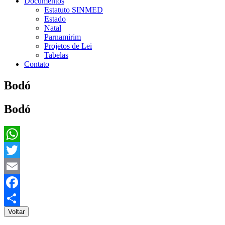
Documentos
Estatuto SINMED
Estado
Natal
Parnamirim
Projetos de Lei
Tabelas
Contato
Bodó
Bodó
WhatsApp
Twitter
Email
Facebook
Voltar
Share