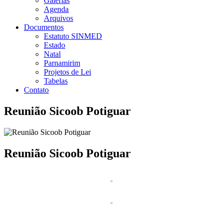
Galerias
Agenda
Arquivos
Documentos
Estatuto SINMED
Estado
Natal
Parnamirim
Projetos de Lei
Tabelas
Contato
Reunião Sicoob Potiguar
Reunião Sicoob Potiguar