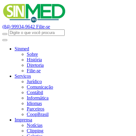
(84) 99934-9642
Filie-se
Sinmed
Sobre
História
Diretoria
Filie-se
Serviços
Jurídico
Comunicação
Contábil
Informática
Idiomas
Parceiros
CoopBrasil
Imprensa
Notícias
Clipping