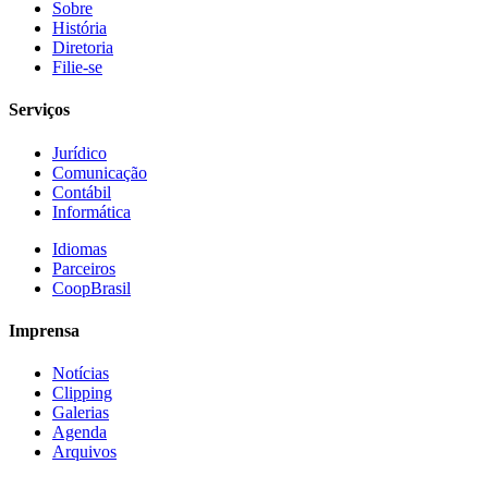
Sobre
História
Diretoria
Filie-se
Serviços
Jurídico
Comunicação
Contábil
Informática
Idiomas
Parceiros
CoopBrasil
Imprensa
Notícias
Clipping
Galerias
Agenda
Arquivos