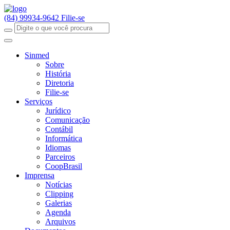
(84) 99934-9642
Filie-se
Sinmed
Sobre
História
Diretoria
Filie-se
Serviços
Jurídico
Comunicação
Contábil
Informática
Idiomas
Parceiros
CoopBrasil
Imprensa
Notícias
Clipping
Galerias
Agenda
Arquivos