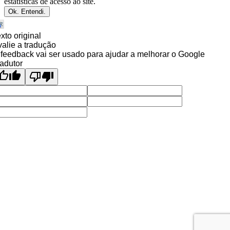
estatísticas de acesso ao site.
Ok. Entendi.
xto original
alie a tradução
feedback vai ser usado para ajudar a melhorar o Google
adutor