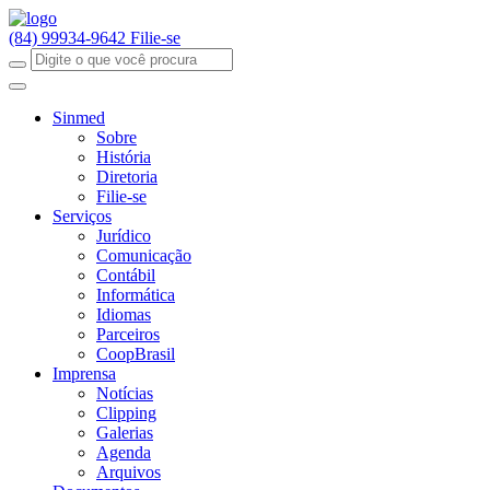
(84) 99934-9642
Filie-se
Sinmed
Sobre
História
Diretoria
Filie-se
Serviços
Jurídico
Comunicação
Contábil
Informática
Idiomas
Parceiros
CoopBrasil
Imprensa
Notícias
Clipping
Galerias
Agenda
Arquivos