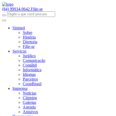
(84) 99934-9642
Filie-se
Sinmed
Sobre
História
Diretoria
Filie-se
Serviços
Jurídico
Comunicação
Contábil
Informática
Idiomas
Parceiros
CoopBrasil
Imprensa
Notícias
Clipping
Galerias
Agenda
Arquivos