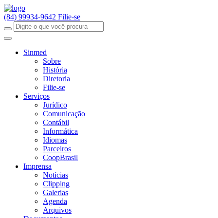
(84) 99934-9642
Filie-se
Sinmed
Sobre
História
Diretoria
Filie-se
Serviços
Jurídico
Comunicação
Contábil
Informática
Idiomas
Parceiros
CoopBrasil
Imprensa
Notícias
Clipping
Galerias
Agenda
Arquivos