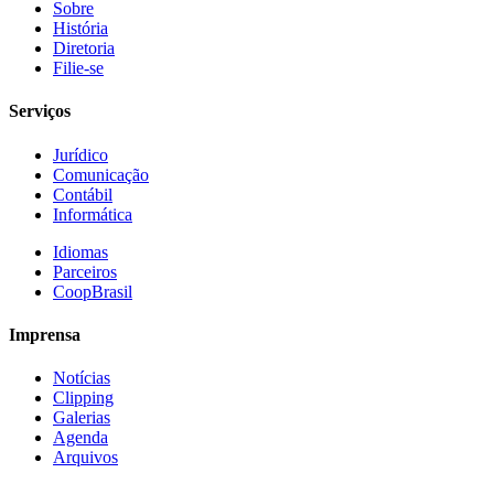
Sobre
História
Diretoria
Filie-se
Serviços
Jurídico
Comunicação
Contábil
Informática
Idiomas
Parceiros
CoopBrasil
Imprensa
Notícias
Clipping
Galerias
Agenda
Arquivos