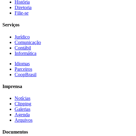
História
Diretoria
Filie-se
Serviços
Jurídico
Comunicação
Contábil
Informática
Idiomas
Parceiros
CoopBrasil
Imprensa
Notícias
Clipping
Galerias
Agenda
Arquivos
Documentos