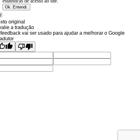
estatísticas de acesso ao site.
Ok. Entendi.
xto original
alie a tradução
feedback vai ser usado para ajudar a melhorar o Google
adutor