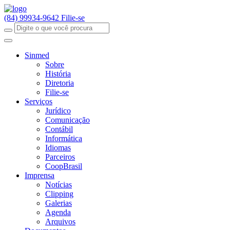
(84) 99934-9642
Filie-se
Sinmed
Sobre
História
Diretoria
Filie-se
Serviços
Jurídico
Comunicação
Contábil
Informática
Idiomas
Parceiros
CoopBrasil
Imprensa
Notícias
Clipping
Galerias
Agenda
Arquivos